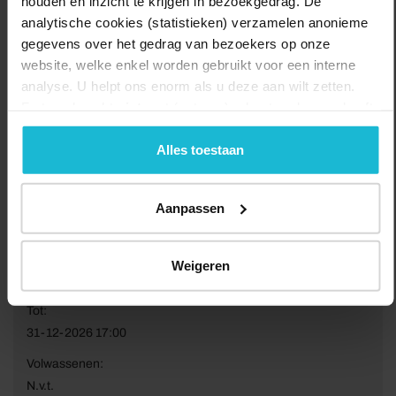
houden en inzicht te krijgen in bezoekgedrag. De
analytische cookies (statistieken) verzamelen anonieme
gegevens over het gedrag van bezoekers op onze
website, welke enkel worden gebruikt voor een interne
analyse. U helpt ons enorm als u deze aan wilt zetten.
Forten.nl werkt
niet
met (externe) adverteerders en heeft
geen commerciële doelstelling. U kunt deze cookies via
de knoppen accepteren, beheren of weigeren.
Alles toestaan
Aanpassen
Van:
Weigeren
01-01-2026 10:00
Tot:
31-12-2026 17:00
Volwassenen:
N.v.t.