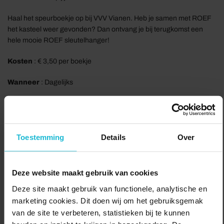
Haal het speurboekje op bij VVV Vianen. Heb je samen met ROEF
het kasteel weer gevonden? Dan ontvang je bij terugkomst een
hele mooie ROEF sleutelhanger!
Kosten
: € 3,50 per boekje
Wanneer
: Dagelijks
Contact
VVV Vianen
Voorstraat 97
4132 AP Vianen
Toestemming
Details
Over
VVV Vianen is gehuisvest in Stedelijk Museum Vianen, op de
Voorstraat. De VVV is open van dinsdag t/m vrijdag van 11.00 tot
Deze website maakt gebruik van cookies
15.00 uur en zaterdag van 10.00 tot 17.00 uur.
Deze site maakt gebruik van functionele, analytische en
marketing cookies. Dit doen wij om het gebruiksgemak
Delen:
Bezoek de website
van de site te verbeteren, statistieken bij te kunnen