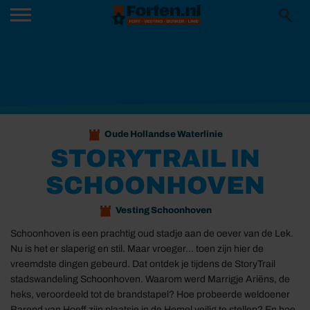
Oude Hollandse Waterlinie
STORYTRAIL IN
SCHOONHOVEN
Vesting Schoonhoven
Schoonhoven is een prachtig oud stadje aan de oever van de Lek.
Nu is het er slaperig en stil. Maar vroeger… toen zijn hier de
vreemdste dingen gebeurd. Dat ontdek je tijdens de StoryTrail
stadswandeling Schoonhoven. Waarom werd Marrigje Ariëns, de
heks, veroordeeld tot de brandstapel? Hoe probeerde weldoener
Barend van Hoeff zijn plaatsje in de Hemel veilig te stellen? En hoe