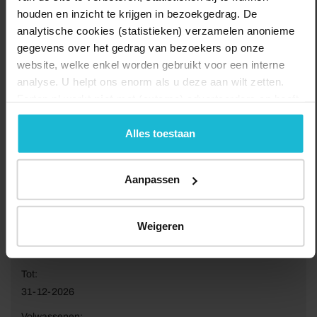
houden en inzicht te krijgen in bezoekgedrag. De
analytische cookies (statistieken) verzamelen anonieme
gegevens over het gedrag van bezoekers op onze
website, welke enkel worden gebruikt voor een interne
analyse. U helpt ons enorm als u deze aan wilt zetten.
Forten.nl werkt
niet
met (externe) adverteerders en heeft
geen commerciële doelstelling. U kunt deze cookies via
de knoppen accepteren, beheren of weigeren.
Alles toestaan
Aanpassen
Weigeren
Van:
01-01-2026
Tot:
31-12-2026
Volwassenen: