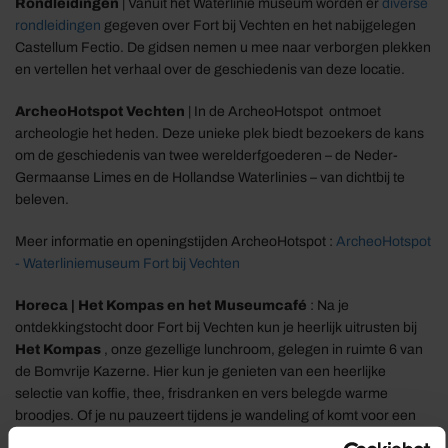
Rondleidingen
| Vanuit het Waterlinie museum worden er
diverse
rondleidingen
gegeven over Fort bij Vechten en het nabijgelegen
Castellum Fectio. De gidsen nemen u mee naar verborgen plekken
en vertellen het verhaal over de geschiedenis van deze locatie.
ArcheoHotspot Vechten
| In de ArcheoHotspot ontmoet
archeologie het heden. Deze unieke plek biedt bezoekers de kans
om de geschiedenis van twee werelderfgoederen – de Neder-
Germaanse Limes en de Hollandse Waterlinies – van dichtbij te
beleven.
Meer informatie en openingstijden ArcheoHotspot :
ArcheoHotspot
- Waterliniemuseum Fort bij Vechten
Horeca | Het Kompas en het Museumcafé
: Na je
ontdekkingstocht door Fort bij Vechten kun je heerlijk uitrusten bij
Het Kompas
, onze gezellige lunchroom, gelegen in ruimte 6 van
de Bomvrije Kazerne. Hier kun je genieten van een heerlijke
selectie van koffie, thee, frisdranken en vers belegde warme
broodjes. Of je nu pauzeert tijdens je wandeling of komt voor een
rustige lunch, wij bieden een gastvrije sfeer en smakelijke