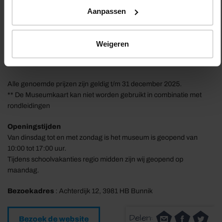
Museumkaart → Gratis**
Aanpassen
VriendenLoterij VIP-KAART → €9,00
CJP-pas → €8,00
Weigeren
Parkeren bij Fort bij Vechten
Parkeertarief → €5,00
Alle genoemde prijzen zijn geldig t/m 31 december 2025.
** De Museumkaart kan niet worden gebruikt in combinatie met
rondleidingen
Openingstijden
Van dinsdag tot en met zondag is het museum is geopend van
10:00 tot 17:00 uur.
Tijdens schoolvakanties regio midden zijn wij geopend op
maandag.
Bezoekadres
: Achterdijk 12, 3981 HB Bunnik
Delen:
Bezoek de website