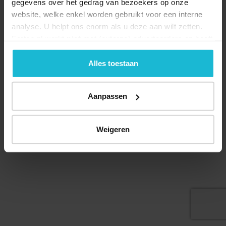
gegevens over het gedrag van bezoekers op onze
website, welke enkel worden gebruikt voor een interne
analyse. U helpt ons enorm als u deze aan wilt zetten.
Forten.nl werkt
niet
met (externe) adverteerders en heeft
Deel dit
geen commerciële doelstelling. U kunt deze cookies via
de knoppen accepteren, beheren of weigeren.
Alles toestaan
Aanpassen
© 2026 Stichting Forten Nederland
Over ons
Doneer nu
Disclaimer
Contact
Forten.nl wordt ondersteund door de
Weigeren