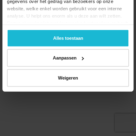
gegevens over het gedrag van bezoekers op onze
website, welke enkel worden gebruikt voor een interne
analyse. U helpt ons enorm als u deze aan wilt zetten.
Forten.nl werkt
niet
met (externe) adverteerders en heeft
geen commerciële doelstelling. U kunt deze cookies via
de knoppen accepteren, beheren of weigeren.
Alles toestaan
Aanpassen
© 2026 Stichting Forten Nederland
Over ons
Doneer nu
Disclaimer
Contact
Weigeren
Forten.nl wordt ondersteund door de