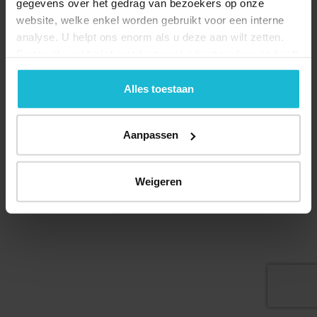
gegevens over het gedrag van bezoekers op onze
website, welke enkel worden gebruikt voor een interne
analyse. U helpt ons enorm als u deze aan wilt zetten.
Forten.nl werkt
niet
met (externe) adverteerders en heeft
geen commerciële doelstelling. U kunt deze cookies via
de knoppen accepteren, beheren of weigeren.
Alles toestaan
Aanpassen
© 2026 Stichting Forten Nederland
Over ons
Doneer nu
Disclaimer
Contact
Weigeren
Forten.nl wordt ondersteund door de