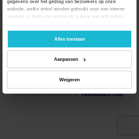
gegevens over het gedrag van bezoekers op onze
website, welke enkel worden gebruikt voor een interne
analyse. U helpt ons enorm als u deze aan wilt zetten.
Forten.nl werkt
niet
met (externe) adverteerders en heeft
geen commerciële doelstelling. U kunt deze cookies via
de knoppen accepteren, beheren of weigeren.
Alles toestaan
Aanpassen
© 2026 Stichting Forten Nederland
Weigeren
Over ons
Doneer nu
Disclaimer
Contact
Forten.nl wordt ondersteund door de