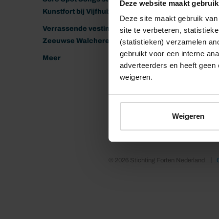
Deze website maakt gebruik
Kunstfort bij Vijfhuizen
Deze site maakt gebruik van 
Verrassende vestingen van het
site te verbeteren, statistie
Zeeuwse Walcheren
(statistieken) verzamelen a
gebruikt voor een interne ana
Meer
adverteerders en heeft geen 
weigeren.
Weigeren
© 2026 Stichting Forten Nederland