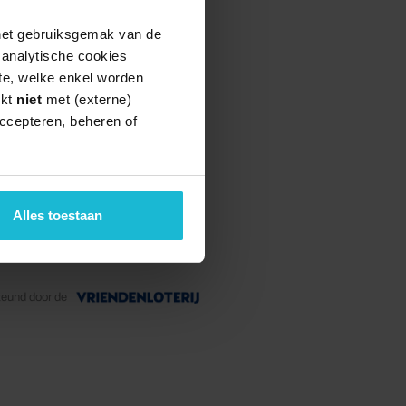
 het gebruiksgemak van de
e analytische cookies
te, welke enkel worden
rkt
niet
met (externe)
ccepteren, beheren of
Alles toestaan
teund door de