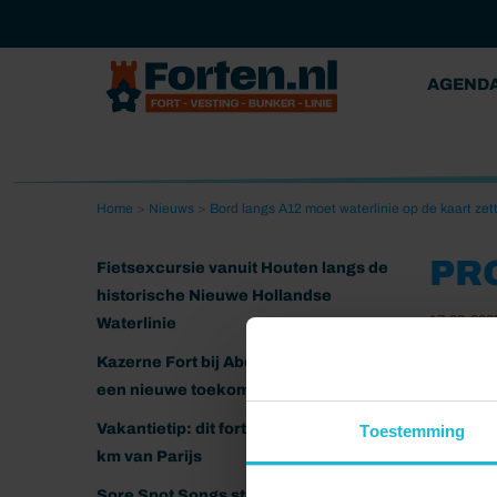
AGEND
Home
>
Nieuws
>
Bord langs A12 moet waterlinie op de kaart zet
PR
Fietsexcursie vanuit Houten langs de
historische Nieuwe Hollandse
17-02-202
Waterlinie
Kazerne Fort bij Abcoude klaar voor
een nieuwe toekomst
Vakantietip: dit fort ligt nog geen 20
Toestemming
km van Parijs
Sore Spot Songs strijkt neer op het