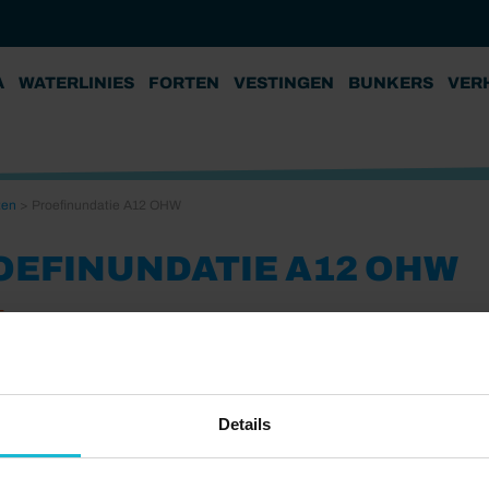
A
WATERLINIES
FORTEN
VESTINGEN
BUNKERS
VER
ten
>
Proefinundatie A12 OHW
OEFINUNDATIE A12 OHW
5
Details