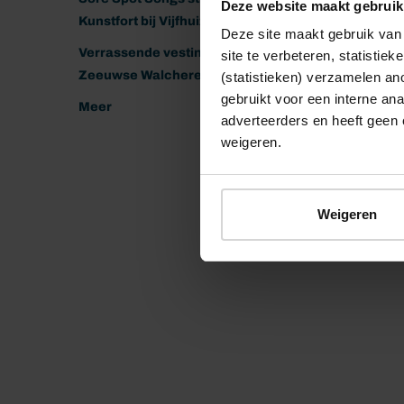
Deze website maakt gebruik
Kunstfort bij Vijfhuizen
Deze site maakt gebruik van 
Verrassende vestingen van het
site te verbeteren, statistie
Zeeuwse Walcheren
(statistieken) verzamelen a
gebruikt voor een interne ana
Meer
adverteerders en heeft geen 
weigeren.
Weigeren
© 2026 Stichting Forten Nederland