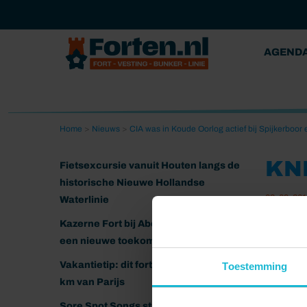
AGEND
Home
>
Nieuws
>
CIA was in Koude Oorlog actief bij Spijkerboor
KN
Fietsexcursie vanuit Houten langs de
historische Nieuwe Hollandse
03-09-20
Waterlinie
Kazerne Fort bij Abcoude klaar voor
een nieuwe toekomst
Vakantietip: dit fort ligt nog geen 20
Toestemming
km van Parijs
Sore Spot Songs strijkt neer op het