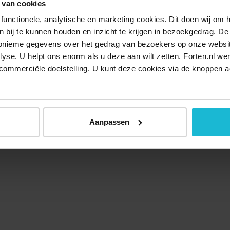
 van cookies
functionele, analytische en marketing cookies. Dit doen wij om
ken bij te kunnen houden en inzicht te krijgen in bezoekgedrag. D
nonieme gegevens over het gedrag van bezoekers op onze websi
lyse. U helpt ons enorm als u deze aan wilt zetten. Forten.nl we
commerciële doelstelling. U kunt deze cookies via de knoppen a
Aanpassen
Over ons
Doneer nu
Disclaimer
Contact
Forten.nl wordt onders