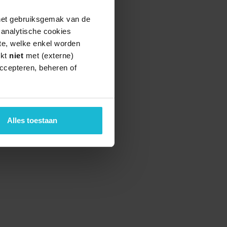
 het gebruiksgemak van de
e analytische cookies
te, welke enkel worden
rkt
niet
met (externe)
ccepteren, beheren of
Alles toestaan
teund door de