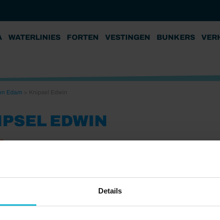
A
WATERLINIES
FORTEN
VESTINGEN
BUNKERS
VER
 en Edam
>
Knipsel Edwin
IPSEL EDWIN
19
Details