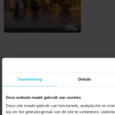
© 2026 Stichting Forten Nederland
Over ons
Doneer nu
Disclaimer
Contact
Forten.nl wordt ondersteund door de
Toestemming
Details
Deze website maakt gebruik van cookies
Deze site maakt gebruik van functionele, analytische en mar
wij om het gebruiksgemak van de site te verbeteren, statisti