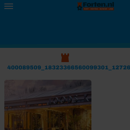
400089509_18323366560099301_1272