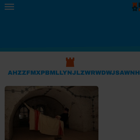
AHZZFMXPBMLLYNJLZWRWDWJSAWNH