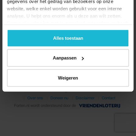
gegevens over het gedrag van bezoekers op onze
website, welke enkel worden gebruikt voor een interne
analyse. U helpt ons enorm als u deze aan wilt zetten.
Forten.nl werkt
niet
met (externe) adverteerders en heeft
geen commerciële doelstelling. U kunt deze cookies via
de knoppen accepteren, beheren of weigeren.
Alles toestaan
Deel dit
Aanpassen
Weigeren
© 2026 Stichting Forten Nederland
Over ons
Doneer nu
Disclaimer
Contact
Forten.nl wordt ondersteund door de