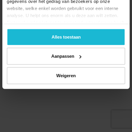
gegevens over het gedrag van bezoekers op onze
website, welke enkel worden gebruikt voor een interne
analyse. U helpt ons enorm als u deze aan wilt zetten.
Forten.nl werkt
niet
met (externe) adverteerders en heeft
Deel dit
geen commerciële doelstelling. U kunt deze cookies via
de knoppen accepteren, beheren of weigeren.
Alles toestaan
Aanpassen
© 2026 Stichting Forten Nederland
Over ons
Doneer nu
Disclaimer
Contact
Forten.nl wordt ondersteund door de
Weigeren