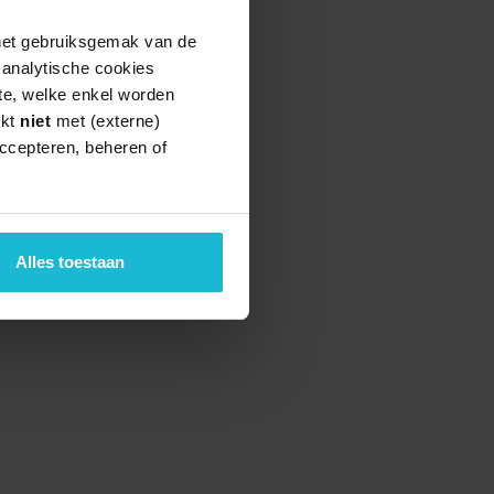
 het gebruiksgemak van de
e analytische cookies
te, welke enkel worden
rkt
niet
met (externe)
ccepteren, beheren of
teund door de
Alles toestaan