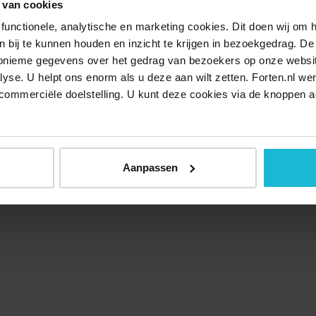
 van cookies
functionele, analytische en marketing cookies. Dit doen wij om
ken bij te kunnen houden en inzicht te krijgen in bezoekgedrag. D
nonieme gegevens over het gedrag van bezoekers op onze websi
lyse. U helpt ons enorm als u deze aan wilt zetten. Forten.nl we
commerciële doelstelling. U kunt deze cookies via de knoppen a
Over ons
Doneer nu
Disclaimer
Contact
Forten.nl wordt onders
Aanpassen