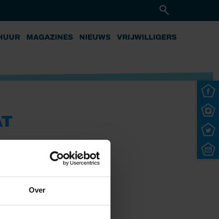
HUUR
MAGAZINES
NIEUWS
VRIJWILLIGERS
AT
Over