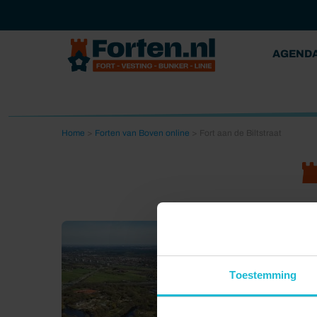
AGEND
Home
>
Forten van Boven online
>
Fort aan de Biltstraat
Toestemming