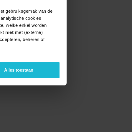
 het gebruiksgemak van de
e analytische cookies
te, welke enkel worden
rkt
niet
met (externe)
ccepteren, beheren of
teund door de
Alles toestaan