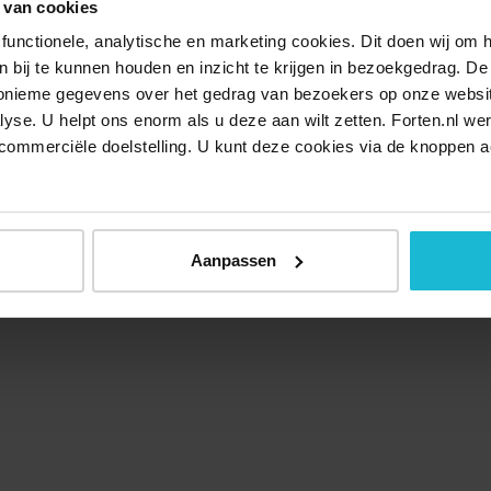
 van cookies
functionele, analytische en marketing cookies. Dit doen wij om
ken bij te kunnen houden en inzicht te krijgen in bezoekgedrag. D
nonieme gegevens over het gedrag van bezoekers op onze websi
lyse. U helpt ons enorm als u deze aan wilt zetten. Forten.nl we
commerciële doelstelling. U kunt deze cookies via de knoppen a
Over ons
Doneer nu
Disclaimer
Contact
Forten.nl wordt onders
Aanpassen