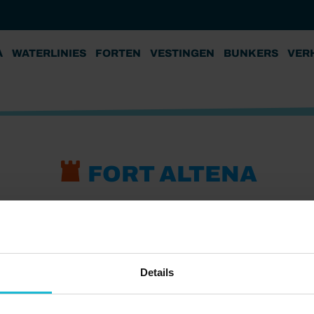
A
WATERLINIES
FORTEN
VESTINGEN
BUNKERS
VER
FORT ALTENA
Details