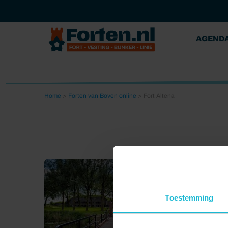
AGEND
Home
>
Forten van Boven online
>
Fort Altena
Toestemming