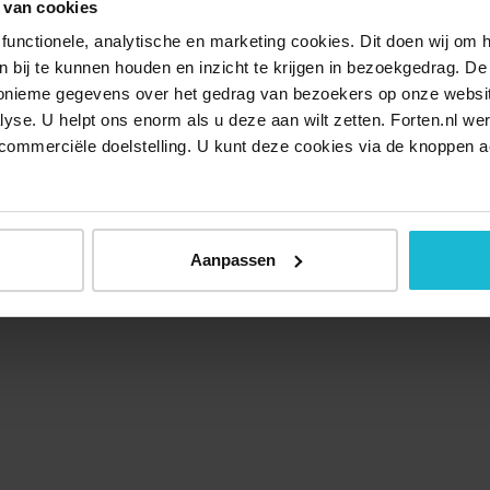
 van cookies
functionele, analytische en marketing cookies. Dit doen wij om
ken bij te kunnen houden en inzicht te krijgen in bezoekgedrag. D
nonieme gegevens over het gedrag van bezoekers op onze websi
lyse. U helpt ons enorm als u deze aan wilt zetten. Forten.nl we
commerciële doelstelling. U kunt deze cookies via de knoppen a
Over ons
Doneer nu
Disclaimer
Contact
Forten.nl wordt onders
Aanpassen