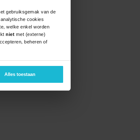
 het gebruiksgemak van de
e analytische cookies
te, welke enkel worden
rkt
niet
met (externe)
ccepteren, beheren of
teund door de
Alles toestaan