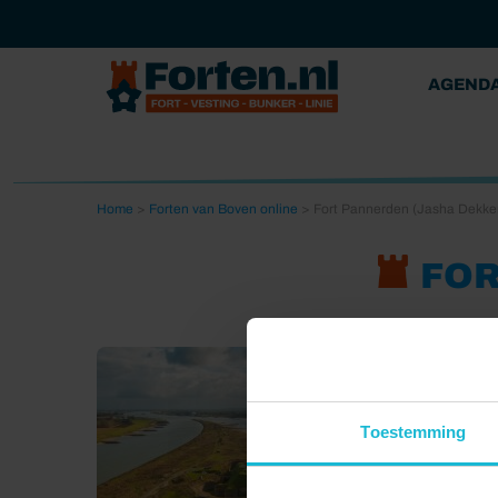
AGEND
Home
>
Forten van Boven online
>
Fort Pannerden (Jasha Dekke
FOR
Toestemming