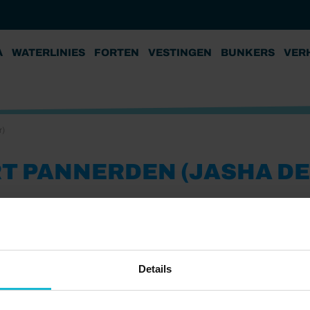
A
WATERLINIES
FORTEN
VESTINGEN
BUNKERS
VER
r)
T PANNERDEN (JASHA D
Details