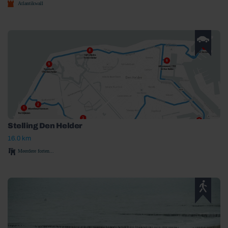
Atlantikwall
Stelling Den Helder
16.0 km
Meerdere forten...