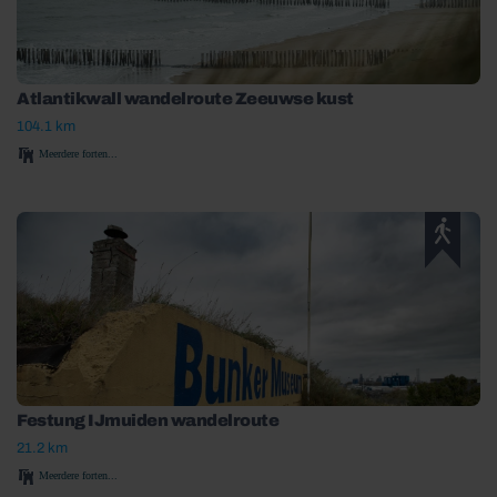
Atlantikwall wandelroute Zeeuwse kust
104.1 km
Meerdere forten...
Festung IJmuiden wandelroute
21.2 km
Meerdere forten...