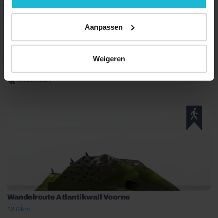
Aanpassen
Festung IJmuiden fietsroute
Weigeren
22.59 km
Meerdere forten...
Wandelroute Atlantikwall Voorne
12.0 km