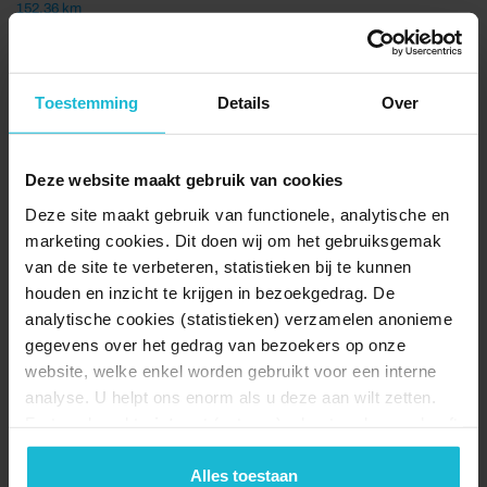
152.36 km
Meerdere forten...
Toestemming
Details
Over
Deze website maakt gebruik van cookies
Deze site maakt gebruik van functionele, analytische en
marketing cookies. Dit doen wij om het gebruiksgemak
van de site te verbeteren, statistieken bij te kunnen
houden en inzicht te krijgen in bezoekgedrag. De
Fietsen over de Zeeuwse verdedigingslinie
analytische cookies (statistieken) verzamelen anonieme
45.36 km
gegevens over het gedrag van bezoekers op onze
Meerdere forten...
website, welke enkel worden gebruikt voor een interne
analyse. U helpt ons enorm als u deze aan wilt zetten.
Forten.nl werkt
niet
met (externe) adverteerders en heeft
geen commerciële doelstelling. U kunt deze cookies via
de knoppen accepteren, beheren of weigeren.
Alles toestaan