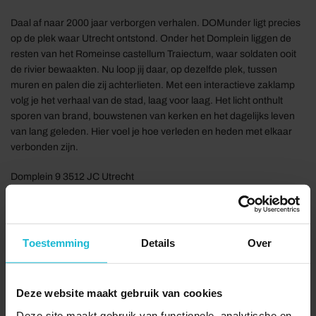
Daal af naar 2000 jaar verborgen verhalen. DOMunder ligt precies
op de plek waar Utrecht ontstond. Onder het Domplein liggen de
resten van het Romeinse castellum Traiectum, waar soldaten ooit
de rivier bewaakten. Nu loop jij daar, op dezelfde plek, tussen
muren en palen die zij achterlieten. Met een interactieve zaklamp
volg je het verhaal van de stad, laag voor laag. Het licht onthult
sporen van brand, bouwstenen van kerken en het dagelijks leven
van lang geleden. Hier voel je hoe verleden en heden met elkaar
verbonden zijn.
Domplein 9 3512 JC Utrecht
Bezoek de website
Toon locatie
Toestemming
Details
Over
Deze website maakt gebruik van cookies
Deze site maakt gebruik van functionele, analytische en