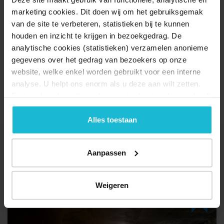
marketing cookies. Dit doen wij om het gebruiksgemak
van de site te verbeteren, statistieken bij te kunnen
houden en inzicht te krijgen in bezoekgedrag. De
analytische cookies (statistieken) verzamelen anonieme
gegevens over het gedrag van bezoekers op onze
website, welke enkel worden gebruikt voor een interne
analyse. U helpt ons enorm als u deze aan wilt zetten.
Forten.nl werkt
niet
met (externe) adverteerders en heeft
geen commerciële doelstelling. U kunt deze cookies via
de knoppen accepteren, beheren of weigeren.
Alles toestaan
ACTIVITEITEN BIJ STICHTING
Aanpassen
ONDERGRONDS DOMPLEIN
Weigeren