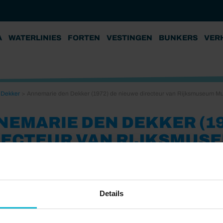
A
WATERLINIES
FORTEN
VESTINGEN
BUNKERS
VER
 Dekker
>
Annemarie den Dekker (1972) de nieuwe directeur van Rijksmuseum Mu
NEMARIE DEN DEKKER (19
RECTEUR VAN RIJKSMUS
1
Details