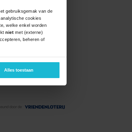
 het gebruiksgemak van de
e analytische cookies
te, welke enkel worden
rkt
niet
met (externe)
ccepteren, beheren of
Alles toestaan
teund door de