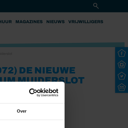
HUUR
MAGAZINES
NIEUWS
VRIJWILLIGERS
iderslot
72) DE NIEUWE
EUM MUIDERSLOT
Over