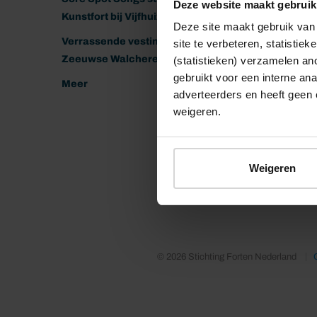
Deze website maakt gebruik
Kunstfort bij Vijfhuizen
Deze site maakt gebruik van 
Verrassende vestingen van het
site te verbeteren, statistie
Zeeuwse Walcheren
(statistieken) verzamelen a
gebruikt voor een interne ana
Meer
adverteerders en heeft geen 
weigeren.
Weigeren
© 2026 Stichting Forten Nederland