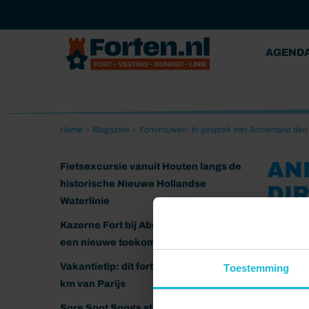
AGEND
Home
>
Magazine
>
Fortvrouwen: In gesprek met Annemarie den
AN
Fietsexcursie vanuit Houten langs de
historische Nieuwe Hollandse
DI
Waterlinie
22-03-202
Kazerne Fort bij Abcoude klaar voor
een nieuwe toekomst
Vakantietip: dit fort ligt nog geen 20
Toestemming
km van Parijs
Sore Spot Songs strijkt neer op het