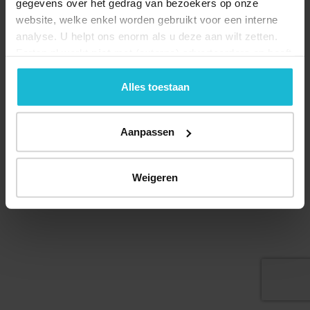
gegevens over het gedrag van bezoekers op onze
website, welke enkel worden gebruikt voor een interne
analyse. U helpt ons enorm als u deze aan wilt zetten.
Forten.nl werkt
niet
met (externe) adverteerders en heeft
geen commerciële doelstelling. U kunt deze cookies via
de knoppen accepteren, beheren of weigeren.
Alles toestaan
© 2026 Stichting Forten Nederland
Over ons
Doneer nu
Disclaimer
Contact
Aanpassen
Forten.nl wordt ondersteund door de
Weigeren