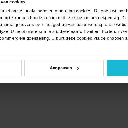
 van cookies
functionele, analytische en marketing cookies. Dit doen wij om
ken bij te kunnen houden en inzicht te krijgen in bezoekgedrag. D
nonieme gegevens over het gedrag van bezoekers op onze websi
lyse. U helpt ons enorm als u deze aan wilt zetten. Forten.nl we
commerciële doelstelling. U kunt deze cookies via de knoppen a
Over ons
Doneer nu
Disclaimer
Contact
Forten.nl wordt onders
Aanpassen