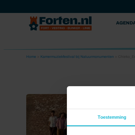
AGEND
Home
>
Kamermuziekfestival bij Natuurmonumenten
>
Chieko_E
Toestemming