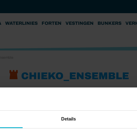
A
WATERLINIES
FORTEN
VESTINGEN
BUNKERS
VER
nsemble
CHIEKO_ENSEMBLE
Details