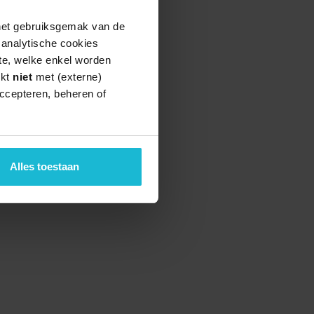
 het gebruiksgemak van de
e analytische cookies
te, welke enkel worden
rkt
niet
met (externe)
ccepteren, beheren of
teund door de
Alles toestaan