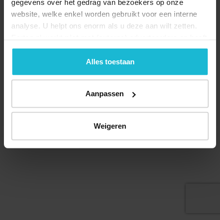
gegevens over het gedrag van bezoekers op onze
website, welke enkel worden gebruikt voor een interne
analyse. U helpt ons enorm als u deze aan wilt zetten.
Forten.nl werkt
niet
met (externe) adverteerders en heeft
geen commerciële doelstelling. U kunt deze cookies via
© 2026 Stichting Forten Nederland
de knoppen accepteren, beheren of weigeren.
Alles toestaan
Over ons
Doneer nu
Disclaimer
Contact
Forten.nl wordt ondersteund door de
Aanpassen
Weigeren