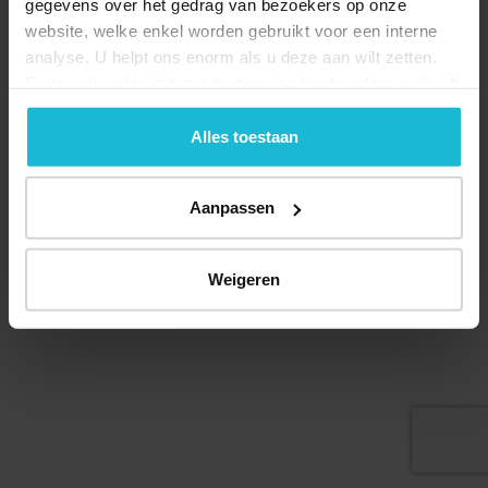
gegevens over het gedrag van bezoekers op onze
website, welke enkel worden gebruikt voor een interne
analyse. U helpt ons enorm als u deze aan wilt zetten.
Forten.nl werkt
niet
met (externe) adverteerders en heeft
geen commerciële doelstelling. U kunt deze cookies via
de knoppen accepteren, beheren of weigeren.
Alles toestaan
© 2026 Stichting Forten Nederland
Over ons
Doneer nu
Disclaimer
Contact
Aanpassen
Forten.nl wordt ondersteund door de
Weigeren