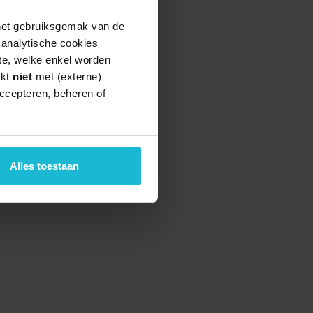
 het gebruiksgemak van de
e analytische cookies
te, welke enkel worden
rkt
niet
met (externe)
ccepteren, beheren of
Alles toestaan
teund door de