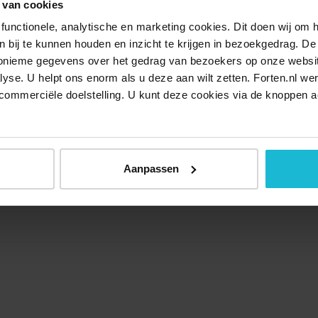
 van cookies
functionele, analytische en marketing cookies. Dit doen wij om
ken bij te kunnen houden en inzicht te krijgen in bezoekgedrag. D
nonieme gegevens over het gedrag van bezoekers op onze websi
lyse. U helpt ons enorm als u deze aan wilt zetten. Forten.nl we
commerciële doelstelling. U kunt deze cookies via de knoppen a
Aanpassen
Over ons
Doneer nu
Disclaimer
Contact
Forten.nl wordt onders