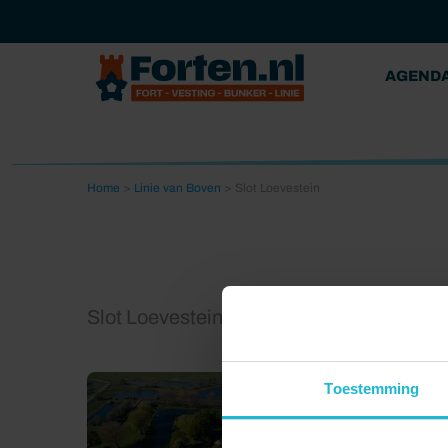
AGEND
Home
>
Linie van Boven
>
Slot Loevestein
Slot Loevestein
Toestemming