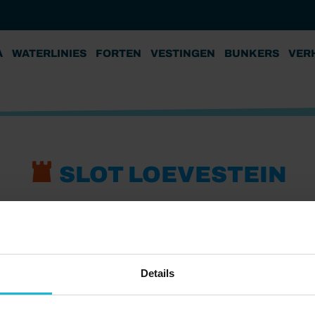
A
WATERLINIES
FORTEN
VESTINGEN
BUNKERS
VER
SLOT LOEVESTEIN
Details