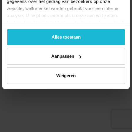
gegevens over het gedrag van bezoekers op onze
website, welke enkel worden gebruikt voor een interne
analyse. U helpt ons enorm als u deze aan wilt zetten.
Forten.nl werkt
niet
met (externe) adverteerders en heeft
Deel dit
geen commerciële doelstelling. U kunt deze cookies via
de knoppen accepteren, beheren of weigeren.
Alles toestaan
Aanpassen
© 2026 Stichting Forten Nederland
Over ons
Doneer nu
Disclaimer
Contact
Forten.nl wordt ondersteund door de
Weigeren