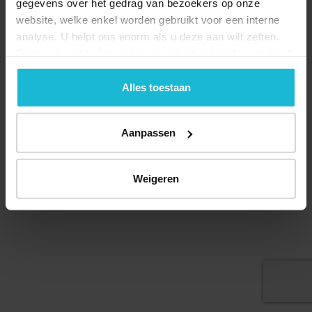
gegevens over het gedrag van bezoekers op onze
website, welke enkel worden gebruikt voor een interne
analyse. U helpt ons enorm als u deze aan wilt zetten.
Forten.nl werkt
niet
met (externe) adverteerders en heeft
Deel dit
geen commerciële doelstelling. U kunt deze cookies via
de knoppen accepteren, beheren of weigeren.
Alles toestaan
Aanpassen
© 2026 Stichting Forten Nederland
Over ons
Doneer nu
Disclaimer
Contact
Forten.nl wordt ondersteund door de
Weigeren