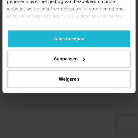
gegevens over het gedrag van bezoekers op onze
website, welke enkel worden gebruikt voor een interne
analyse. U helpt ons enorm als u deze aan wilt zetten.
Forten.nl werkt
niet
met (externe) adverteerders en heeft
geen commerciële doelstelling. U kunt deze cookies via
de knoppen accepteren, beheren of weigeren.
Alles toestaan
Aanpassen
© 2026 Stichting Forten Nederland
Over ons
Doneer nu
Disclaimer
Contact
Weigeren
Forten.nl wordt ondersteund door de