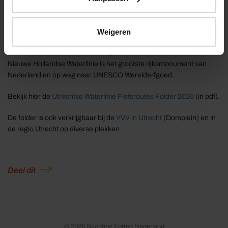
Biesbosch. In 1815 werd begonnen met de bouw van de
verdedigingslinie die Nederland in oorlogstijd moest beschermen.
Door grote gebieden zo’n 50 centimeter onder water te zetten werd
Weigeren
het land onbegaanbaar voor soldaten, paarden en voertuigen en
was het voor boten juist te ondiep om doorheen te varen. De
Nieuwe Hollandse Waterlinie is het grootste rijksmonument van
Nederland en op weg naar UNESCO Werelderfgoed.
Bekijk hier de
Utrechtse Waterlinie Fietsroutes Folder 2020
(in pdf).
De folder is ook verkrijgbaar bij de
VVV in Utrecht
(Domplein) en in
de regio Utrecht op diverse plekken
Deel dit
© 2026 Stichting Forten Nederland