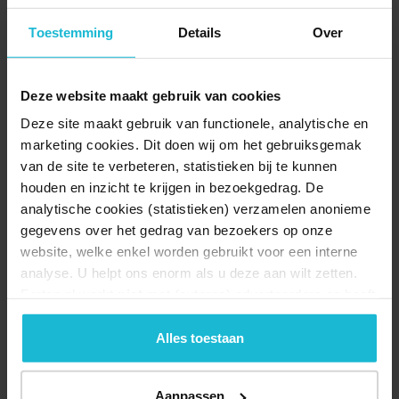
Toestemming
Details
Over
hectiek van de stad even achter je te laten? Stap op de fiets, ontdek
indrukwekkende forten en trap door het karakteristieke groene
Deze website maakt gebruik van cookies
landschap van de Nieuwe Hollandse Waterlinie.
Deze site maakt gebruik van functionele, analytische en
marketing cookies. Dit doen wij om het gebruiksgemak
Rond Utrecht is de
Nieuwe Hollandse Waterlinie
nog volop
van de site te verbeteren, statistieken bij te kunnen
zichtbaar en met de fiets ontdek je op korte afstand van elkaar een
houden en inzicht te krijgen in bezoekgedrag. De
veelheid aan waterliniehoogtepunten.
analytische cookies (statistieken) verzamelen anonieme
Er zijn drie routes die je kunt fietsen om het grootste en duurste
gegevens over het gedrag van bezoekers op onze
infrastructurele project ooit in de Nederland te ontdekken:
website, welke enkel worden gebruikt voor een interne
analyse. U helpt ons enorm als u deze aan wilt zetten.
Route Utrecht Waterlinie Noord
Forten.nl werkt
niet
met (externe) adverteerders en heeft
geen commerciële doelstelling. U kunt deze cookies via
Rondje Noorderpark Ruigenhoek
de knoppen accepteren, beheren of weigeren.
Alles toestaan
Route Utrecht Waterlinie Zuid
De Nieuwe Hollandse Waterlinie loopt van Muiden tot aan de
Aanpassen