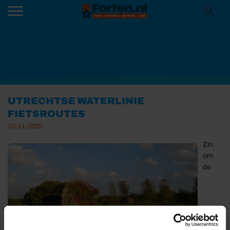
UTRECHTSE WATERLINIE
FIETSROUTES
10-11-2020
Zin
om
de