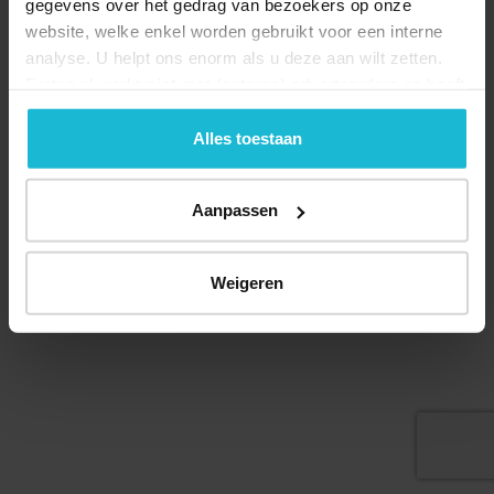
gegevens over het gedrag van bezoekers op onze
website, welke enkel worden gebruikt voor een interne
analyse. U helpt ons enorm als u deze aan wilt zetten.
Forten.nl werkt
niet
met (externe) adverteerders en heeft
Deel dit
geen commerciële doelstelling. U kunt deze cookies via
de knoppen accepteren, beheren of weigeren.
Alles toestaan
Aanpassen
© 2026 Stichting Forten Nederland
Over ons
Doneer nu
Disclaimer
Contact
Forten.nl wordt ondersteund door de
Weigeren