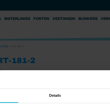
A
WATERLINIES
FORTEN
VESTINGEN
BUNKERS
VER
de Klop
>
fort-181-2
RT-181-2
3
Details