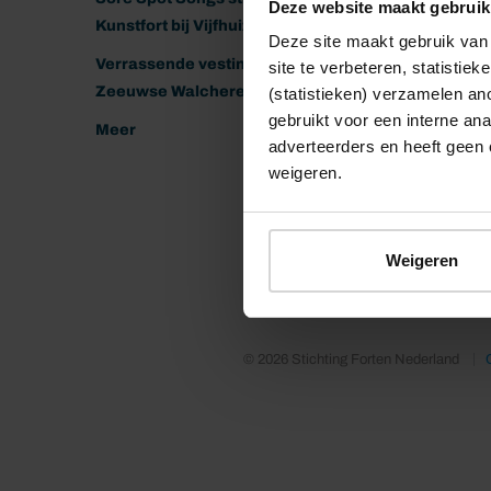
Deze website maakt gebruik
Kunstfort bij Vijfhuizen
Deze site maakt gebruik van 
Verrassende vestingen van het
site te verbeteren, statistie
Zeeuwse Walcheren
(statistieken) verzamelen a
gebruikt voor een interne ana
Meer
adverteerders en heeft geen 
weigeren.
Weigeren
© 2026 Stichting Forten Nederland