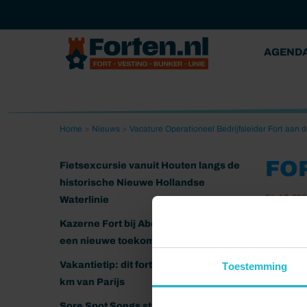
AGEND
Home
>
Nieuws
>
Vacature Operationeel Bedrijfsleider Fort aan 
FO
Fietsexcursie vanuit Houten langs de
historische Nieuwe Hollandse
04-12-202
Waterlinie
Kazerne Fort bij Abcoude klaar voor
een nieuwe toekomst
Vakantietip: dit fort ligt nog geen 20
Toestemming
km van Parijs
Sore Spot Songs strijkt neer op het