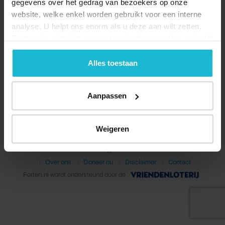
gegevens over het gedrag van bezoekers op onze
website, welke enkel worden gebruikt voor een interne
analyse. U helpt ons enorm als u deze aan wilt zetten.
Forten.nl werkt
niet
met (externe) adverteerders en heeft
geen commerciële doelstelling. U kunt deze cookies via
de knoppen accepteren, beheren of weigeren.
Alles toestaan
Deel dit
Aanpassen
Weigeren
© 2026 Stichting Forten Nederland
Over ons
Doneer nu
Disclaimer
Contact
Forten.nl wordt ondersteund door de