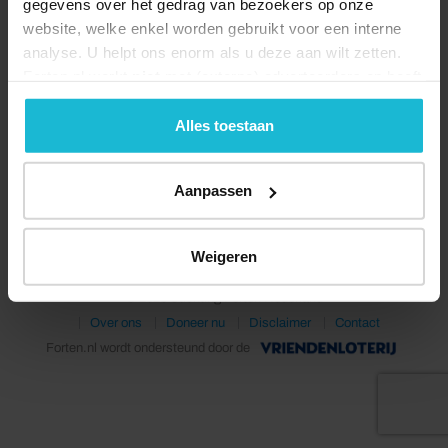
gegevens over het gedrag van bezoekers op onze
website, welke enkel worden gebruikt voor een interne
analyse. U helpt ons enorm als u deze aan wilt zetten.
Forten.nl werkt
niet
met (externe) adverteerders en heeft
geen commerciële doelstelling. U kunt deze cookies via
de knoppen accepteren, beheren of weigeren.
Alles toestaan
Deel dit
Aanpassen
Weigeren
© 2026 Stichting Forten Nederland
Over ons
Doneer nu
Disclaimer
Contact
Forten.nl wordt ondersteund door de