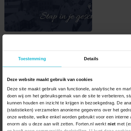
Deel dit
Toestemming
Details
Deze website maakt gebruik van cookies
© 2026 Stichting Forten Nederland
Deze site maakt gebruik van functionele, analytische en mark
Over ons
Doneer nu
Disclaimer
Contact
doen wij om het gebruiksgemak van de site te verbeteren, stat
Forten.nl wordt ondersteund door de
kunnen houden en inzicht te krijgen in bezoekgedrag. De ana
(statistieken) verzamelen anonieme gegevens over het gedr
onze website, welke enkel worden gebruikt voor een interne 
enorm als u deze aan wilt zetten. Forten.nl werkt
niet
met (ex
en heeft geen commerciële doelstelling. U kunt deze cookie