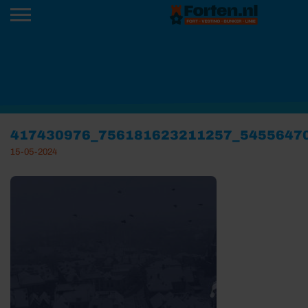
417430976_756181623211257_5455647
15-05-2024