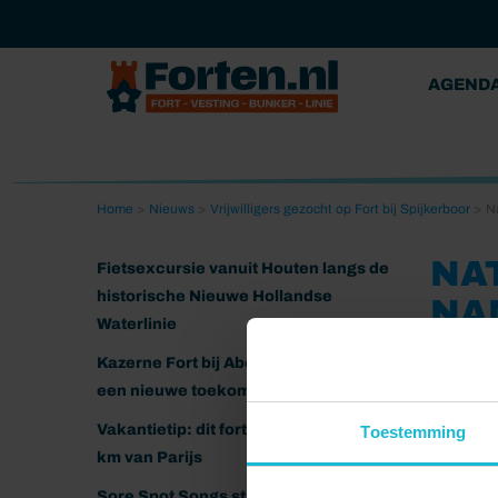
AGEND
Home
>
Nieuws
>
Vrijwilligers gezocht op Fort bij Spijkerboor
>
N
NA
Fietsexcursie vanuit Houten langs de
historische Nieuwe Hollandse
NA
Waterlinie
04-12-202
Kazerne Fort bij Abcoude klaar voor
een nieuwe toekomst
Vakantietip: dit fort ligt nog geen 20
Toestemming
km van Parijs
Sore Spot Songs strijkt neer op het