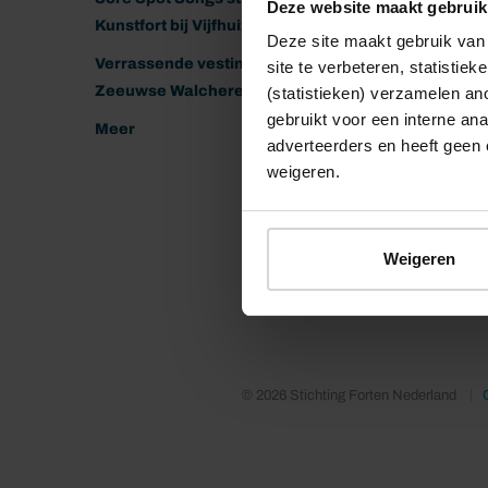
Deze website maakt gebruik
Kunstfort bij Vijfhuizen
Deze site maakt gebruik van 
Verrassende vestingen van het
site te verbeteren, statistie
Zeeuwse Walcheren
(statistieken) verzamelen a
gebruikt voor een interne ana
Meer
adverteerders en heeft geen 
weigeren.
Weigeren
© 2026 Stichting Forten Nederland