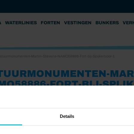
A
WATERLINIES
FORTEN
VESTINGEN
BUNKERS
VER
atuurmonumenten-Martin-Stevens-NAMO58886-Fort-bij-Spijkerboor-1
TUURMONUMENTEN-MART
MO58886-FORT-BIJ-SPIJ
3
Details