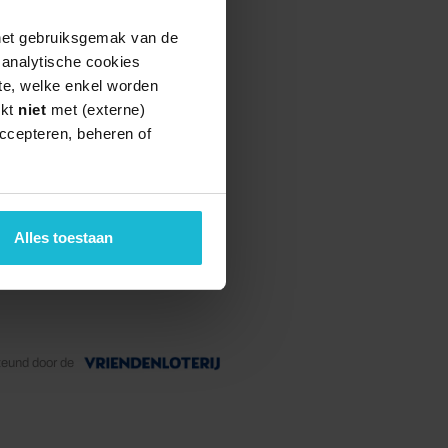
 het gebruiksgemak van de
e analytische cookies
te, welke enkel worden
rkt
niet
met (externe)
ccepteren, beheren of
Alles toestaan
teund door de