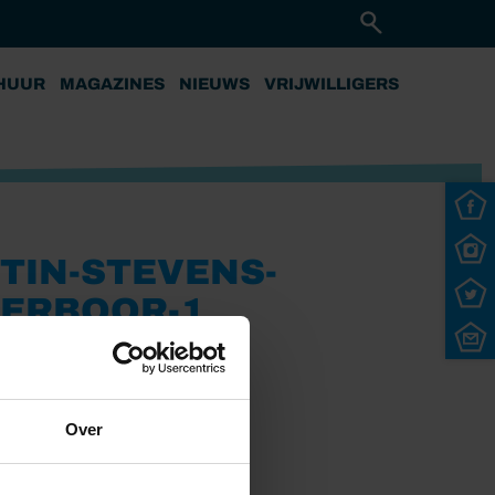
HUUR
MAGAZINES
NIEUWS
VRIJWILLIGERS
IN-STEVENS-
KERBOOR-1
Over