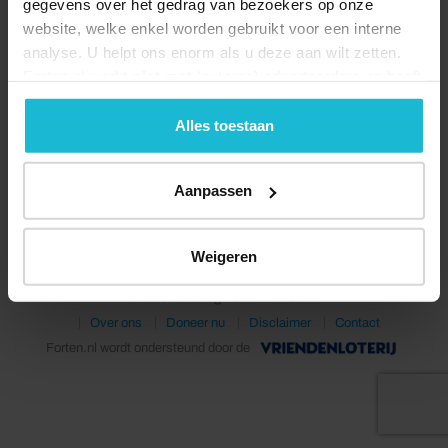
gegevens over het gedrag van bezoekers op onze
website, welke enkel worden gebruikt voor een interne
analyse. U helpt ons enorm als u deze aan wilt zetten.
Forten.nl werkt
niet
met (externe) adverteerders en heeft
geen commerciële doelstelling. U kunt deze cookies via
de knoppen accepteren, beheren of weigeren.
Alles toestaan
Deel dit
Aanpassen
Weigeren
© 2026 Stichting Forten Nederland
Over ons
Doneer nu
Disclaimer
Contact
Forten.nl wordt ondersteund door de