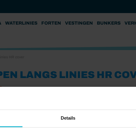
A
WATERLINIES
FORTEN
VESTINGEN
BUNKERS
VER
linies HR cover
PEN LANGS LINIES HR CO
8
Details