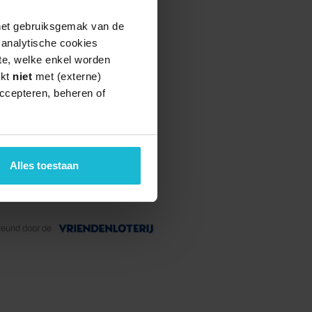
 het gebruiksgemak van de
e analytische cookies
te, welke enkel worden
rkt
niet
met (externe)
ccepteren, beheren of
Alles toestaan
teund door de