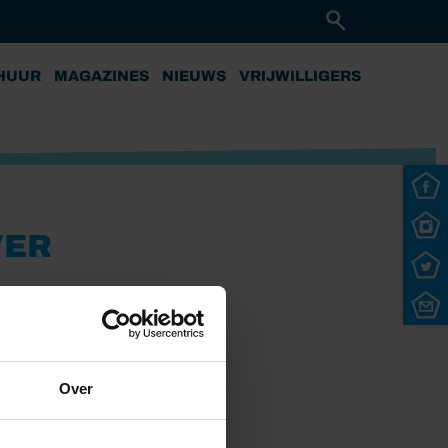
HUUR
MAGAZINES
NIEUWS
VRIJWILLIGERS
VER
Over