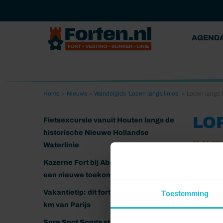
AGEND
Home
>
Nieuws
>
Wandelgids ‘Lopen langs linies’
>
Lopen langs 
LO
Fietsexcursie vanuit Houten langs de
historische Nieuwe Hollandse
06-03-201
Waterlinie
Kazerne Fort bij Abcoude klaar voor
een nieuwe toekomst
Vakantietip: dit fort ligt nog geen 20
Toestemming
km van Parijs
Sore Spot Songs strijkt neer op het