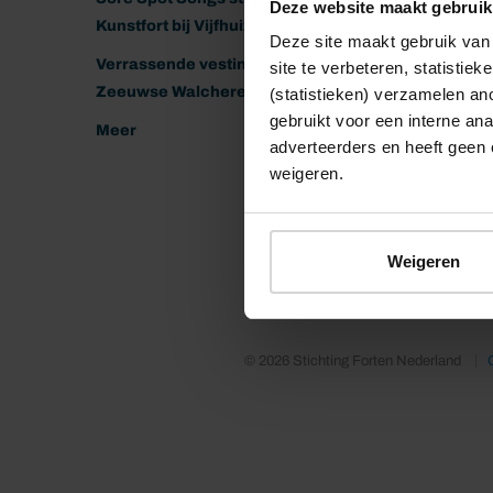
Deze website maakt gebruik
Kunstfort bij Vijfhuizen
Deze site maakt gebruik van 
Verrassende vestingen van het
site te verbeteren, statistie
Zeeuwse Walcheren
(statistieken) verzamelen a
gebruikt voor een interne ana
Meer
adverteerders en heeft geen 
weigeren.
Weigeren
© 2026 Stichting Forten Nederland