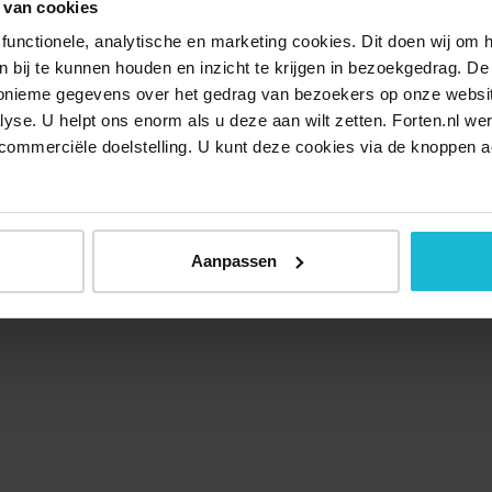
 van cookies
functionele, analytische en marketing cookies. Dit doen wij om
ken bij te kunnen houden en inzicht te krijgen in bezoekgedrag. D
nonieme gegevens over het gedrag van bezoekers op onze websi
lyse. U helpt ons enorm als u deze aan wilt zetten. Forten.nl we
commerciële doelstelling. U kunt deze cookies via de knoppen a
Over ons
Doneer nu
Disclaimer
Contact
Forten.nl wordt onders
Aanpassen