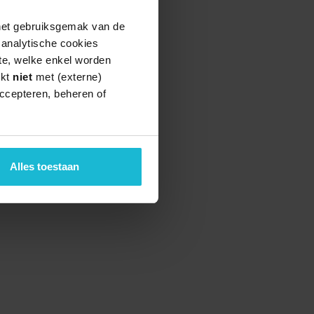
 het gebruiksgemak van de
e analytische cookies
te, welke enkel worden
rkt
niet
met (externe)
ccepteren, beheren of
teund door de
Alles toestaan