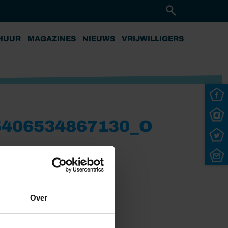
HUUR
MAGAZINES
NIEUWS
VRIJWILLIGERS
5406534867130_O
Over