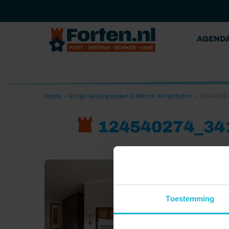
AGEND
Home
>
Vurige Vestingsteden & Warme Winterforten
>
12454027
124540274_34
Toestemming