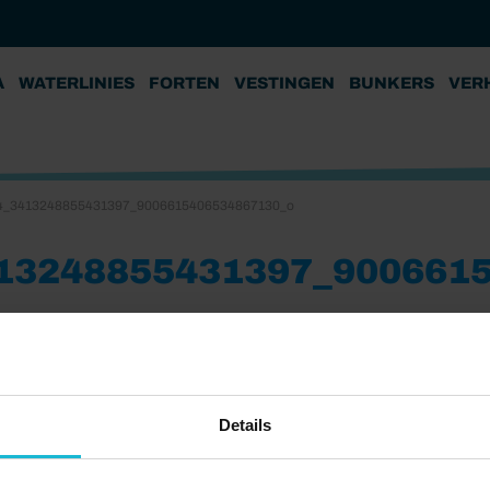
A
WATERLINIES
FORTEN
VESTINGEN
BUNKERS
VER
4_3413248855431397_9006615406534867130_o
13248855431397_900661
Details