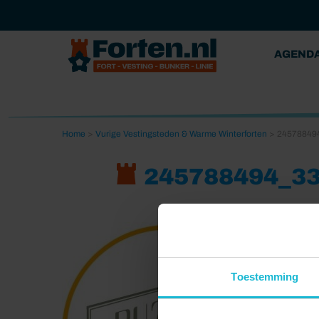
AGEND
Home
>
Vurige Vestingsteden & Warme Winterforten
>
24578849
245788494_3
Toestemming