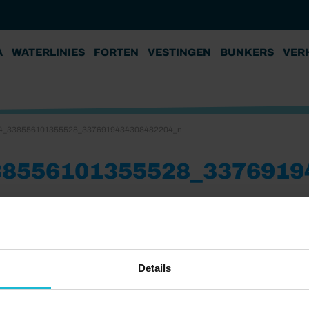
A
WATERLINIES
FORTEN
VESTINGEN
BUNKERS
VER
4_338556101355528_3376919434308482204_n
38556101355528_3376919
Details