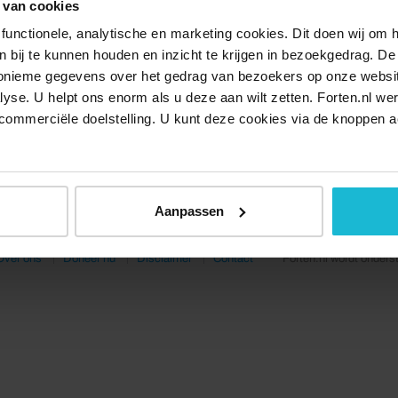
 van cookies
functionele, analytische en marketing cookies. Dit doen wij om
ken bij te kunnen houden en inzicht te krijgen in bezoekgedrag. D
nonieme gegevens over het gedrag van bezoekers op onze websi
lyse. U helpt ons enorm als u deze aan wilt zetten. Forten.nl we
commerciële doelstelling. U kunt deze cookies via de knoppen a
Aanpassen
Over ons
Doneer nu
Disclaimer
Contact
Forten.nl wordt onders