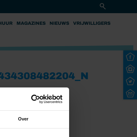
HUUR
MAGAZINES
NIEUWS
VRIJWILLIGERS
434308482204_N
Over