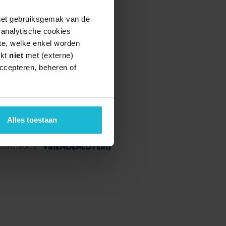
 het gebruiksgemak van de
e analytische cookies
te, welke enkel worden
rkt
niet
met (externe)
ccepteren, beheren of
Alles toestaan
teund door de