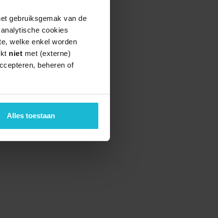
 het gebruiksgemak van de
e analytische cookies
te, welke enkel worden
rkt
niet
met (externe)
ccepteren, beheren of
teund door de
Alles toestaan