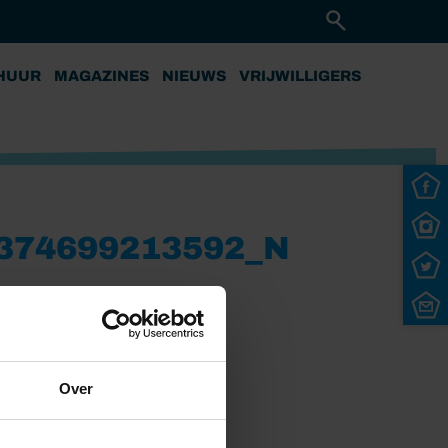
HUUR
MAGAZINES
NIEUWS
VRIJWILLIGERS
374699213592_N
Over