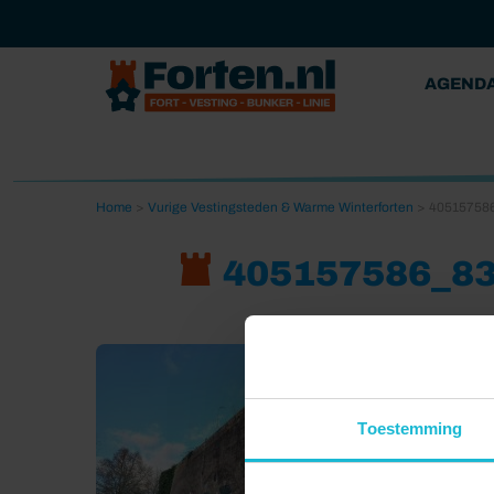
AGEND
Home
>
Vurige Vestingsteden & Warme Winterforten
>
40515758
405157586_8
Toestemming