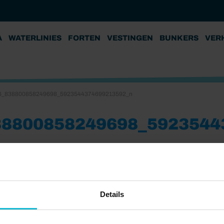
A
WATERLINIES
FORTEN
VESTINGEN
BUNKERS
VER
6_838800858249698_5923544374699213592_n
38800858249698_5923544
Details