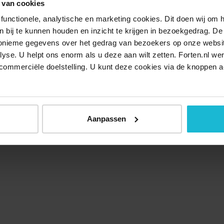
 van cookies
functionele, analytische en marketing cookies. Dit doen wij om
ken bij te kunnen houden en inzicht te krijgen in bezoekgedrag. D
nonieme gegevens over het gedrag van bezoekers op onze websi
lyse. U helpt ons enorm als u deze aan wilt zetten. Forten.nl we
commerciële doelstelling. U kunt deze cookies via de knoppen a
Over ons
Doneer nu
Disclaimer
Contact
Forten.nl wordt onders
Aanpassen