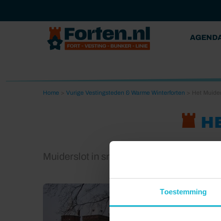
AGEND
Home
>
Vurige Vestingsteden & Warme Winterforten
>
Het Muider
HE
Muiderslot in sneeuw
Toestemming