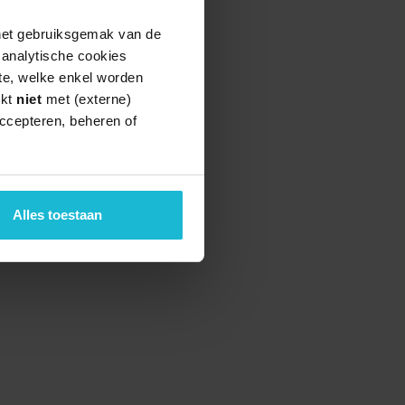
 het gebruiksgemak van de
e analytische cookies
te, welke enkel worden
rkt
niet
met (externe)
ccepteren, beheren of
Alles toestaan
teund door de