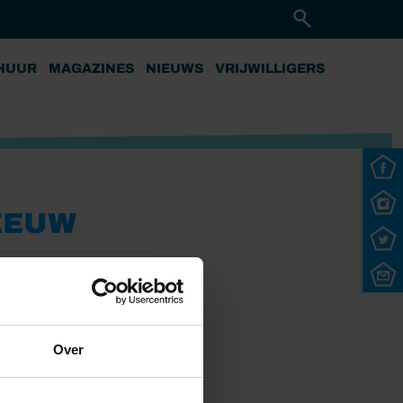
HUUR
MAGAZINES
NIEUWS
VRIJWILLIGERS
EEUW
Over