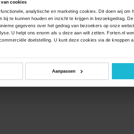
 van cookies
functionele, analytische en marketing cookies. Dit doen wij om
ken bij te kunnen houden en inzicht te krijgen in bezoekgedrag. D
nonieme gegevens over het gedrag van bezoekers op onze websi
lyse. U helpt ons enorm als u deze aan wilt zetten. Forten.nl we
commerciële doelstelling. U kunt deze cookies via de knoppen a
Aanpassen
Over ons
Doneer nu
Disclaimer
Contact
Forten.nl wordt onders