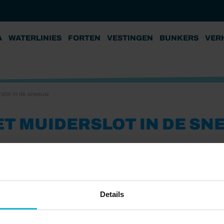
A
WATERLINIES
FORTEN
VESTINGEN
BUNKERS
VER
slot in de sneeuw
T MUIDERSLOT IN DE SN
Details