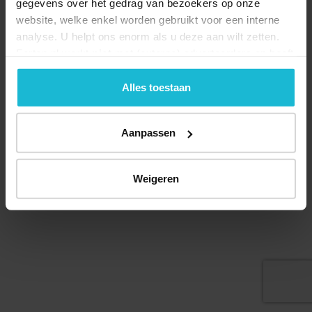
gegevens over het gedrag van bezoekers op onze
website, welke enkel worden gebruikt voor een interne
analyse. U helpt ons enorm als u deze aan wilt zetten.
Forten.nl werkt
niet
met (externe) adverteerders en heeft
geen commerciële doelstelling. U kunt deze cookies via
de knoppen accepteren, beheren of weigeren.
Alles toestaan
© 2026 Stichting Forten Nederland
Over ons
Doneer nu
Disclaimer
Contact
Aanpassen
Forten.nl wordt ondersteund door de
Weigeren