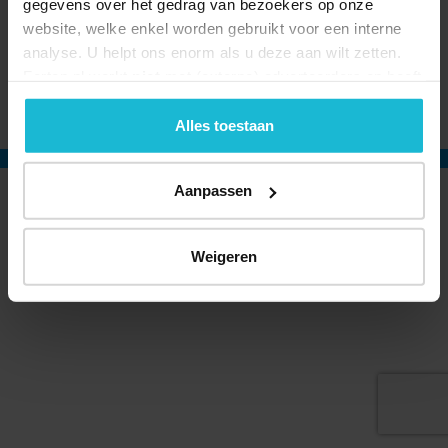
gegevens over het gedrag van bezoekers op onze
website, welke enkel worden gebruikt voor een interne
analyse. U helpt ons enorm als u deze aan wilt zetten.
Forten.nl werkt
niet
met (externe) adverteerders en heeft
© 2026 Stichting Forten Nederland
geen commerciële doelstelling. U kunt deze cookies via
Over ons
Doneer nu
Disclaimer
Contact
de knoppen accepteren, beheren of weigeren.
Alles toestaan
Forten.nl wordt ondersteund door de
Aanpassen
Weigeren