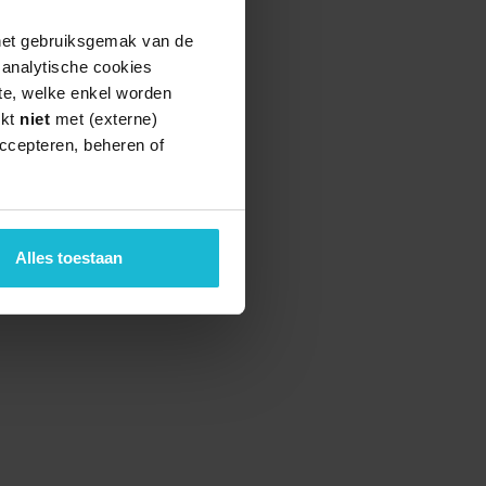
 het gebruiksgemak van de
e analytische cookies
te, welke enkel worden
rkt
niet
met (externe)
ccepteren, beheren of
teund door de
Alles toestaan