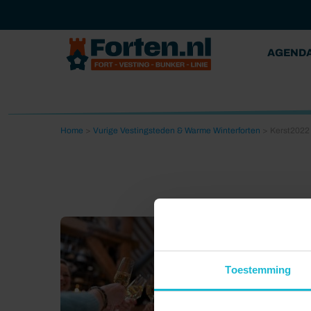
AGEND
Home
>
Vurige Vestingsteden & Warme Winterforten
>
Kerst2022
Toestemming