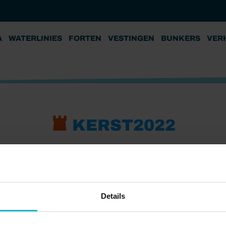
A
WATERLINIES
FORTEN
VESTINGEN
BUNKERS
VER
KERST2022
Details