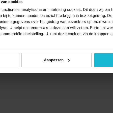
 van cookies
functionele, analytische en marketing cookies. Dit doen wij om
ken bij te kunnen houden en inzicht te krijgen in bezoekgedrag. D
nonieme gegevens over het gedrag van bezoekers op onze websi
lyse. U helpt ons enorm als u deze aan wilt zetten. Forten.nl we
commerciële doelstelling. U kunt deze cookies via de knoppen a
Over ons
Doneer nu
Disclaimer
Contact
Forten.nl wordt onders
Aanpassen