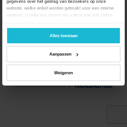
gegevens over het gedrag van bezoekers op onze
website, welke enkel worden gebruikt voor een interne
analyse. U helpt ons enorm als u deze aan wilt zetten.
Forten.nl werkt
niet
met (externe) adverteerders en heeft
geen commerciële doelstelling. U kunt deze cookies via
de knoppen accepteren, beheren of weigeren.
Alles toestaan
Aanpassen
© 2026 Stichting Forten Nederland
Weigeren
Over ons
Doneer nu
Disclaimer
Contact
Forten.nl wordt ondersteund door de