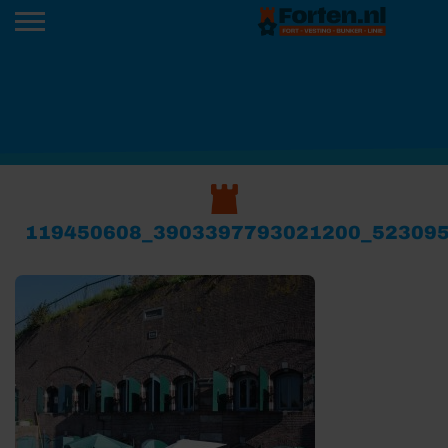
119450608_3903397793021200_52309