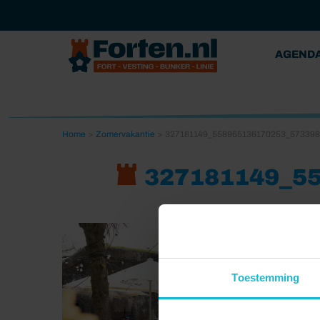
AGEND
Home
>
Zomervakantie
>
327181149_558965136170253_57339
327181149_5
Toestemming