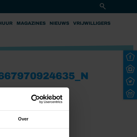
HUUR
MAGAZINES
NIEUWS
VRIJWILLIGERS
667970924635_N
Over