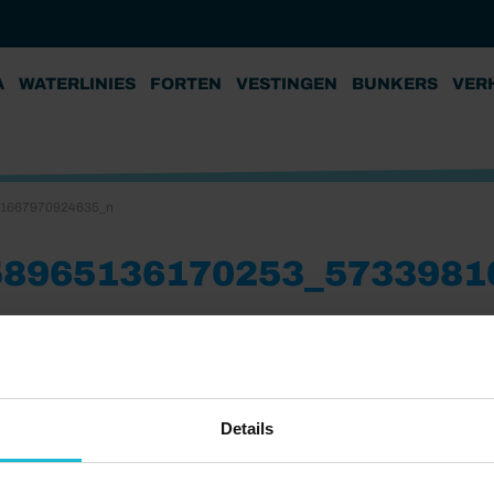
A
WATERLINIES
FORTEN
VESTINGEN
BUNKERS
VER
81667970924635_n
58965136170253_5733981
Details