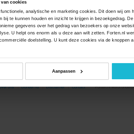
 van cookies
functionele, analytische en marketing cookies. Dit doen wij om
ken bij te kunnen houden en inzicht te krijgen in bezoekgedrag. D
nonieme gegevens over het gedrag van bezoekers op onze websi
lyse. U helpt ons enorm als u deze aan wilt zetten. Forten.nl we
commerciële doelstelling. U kunt deze cookies via de knoppen a
Aanpassen
Over ons
Doneer nu
Disclaimer
Contact
Forten.nl wordt onders