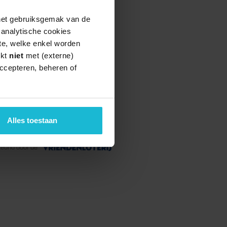
 het gebruiksgemak van de
e analytische cookies
te, welke enkel worden
rkt
niet
met (externe)
ccepteren, beheren of
Alles toestaan
teund door de