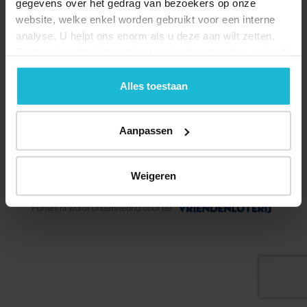
gegevens over het gedrag van bezoekers op onze
website, welke enkel worden gebruikt voor een interne
analyse. U helpt ons enorm als u deze aan wilt zetten.
Forten.nl werkt
niet
met (externe) adverteerders en heeft
geen commerciële doelstelling. U kunt deze cookies via
de knoppen accepteren, beheren of weigeren.
Alles toestaan
Aanpassen
© 2026 Stichting Forten Nederland
Weigeren
Over ons
Doneer nu
Disclaimer
Contact
Forten.nl wordt ondersteund door de