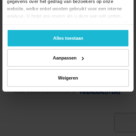
gegevens over het gedrag van bezoekers op onze
website, welke enkel worden gebruikt voor een interne
analyse. U helpt ons enorm als u deze aan wilt zetten.
Forten.nl werkt
niet
met (externe) adverteerders en heeft
geen commerciële doelstelling. U kunt deze cookies via
de knoppen accepteren, beheren of weigeren.
Alles toestaan
Aanpassen
© 2026 Stichting Forten Nederland
Weigeren
Over ons
Doneer nu
Disclaimer
Contact
Forten.nl wordt ondersteund door de