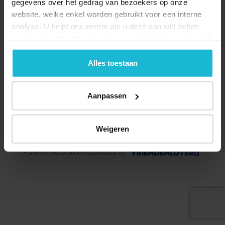
gegevens over het gedrag van bezoekers op onze
website, welke enkel worden gebruikt voor een interne
analyse. U helpt ons enorm als u deze aan wilt zetten.
Forten.nl werkt
niet
met (externe) adverteerders en heeft
geen commerciële doelstelling. U kunt deze cookies via
de knoppen accepteren, beheren of weigeren.
Alles toestaan
Aanpassen
© 2026 Stichting Forten Nederland
Weigeren
Over ons
Doneer nu
Disclaimer
Contact
Forten.nl wordt ondersteund door de