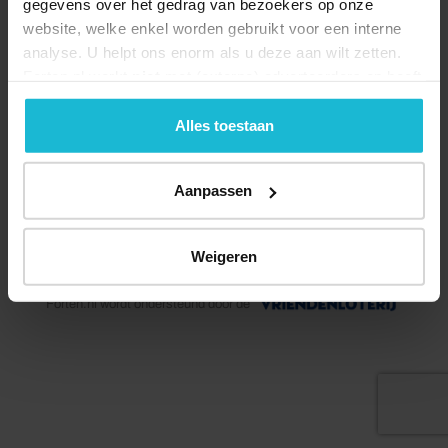
gegevens over het gedrag van bezoekers op onze
website, welke enkel worden gebruikt voor een interne
analyse. U helpt ons enorm als u deze aan wilt zetten.
Forten.nl werkt
niet
met (externe) adverteerders en heeft
geen commerciële doelstelling. U kunt deze cookies via
de knoppen accepteren, beheren of weigeren.
Alles toestaan
Aanpassen
© 2026 Stichting Forten Nederland
Weigeren
Over ons
Doneer nu
Disclaimer
Contact
Forten.nl wordt ondersteund door de